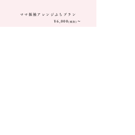
ママ振袖アレンジぷちプラン
¥6,000
〜
(税別)
ブライダル青木はリーズナブル
な価格からもセットあります。