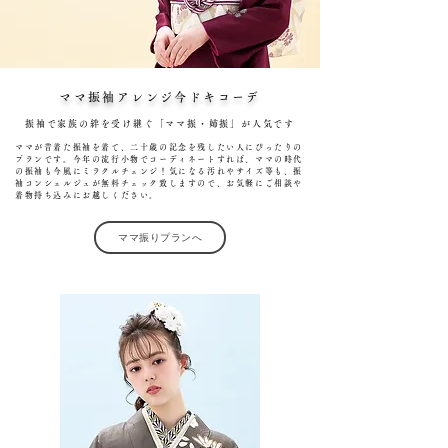
ママ振袖アレンジ今ドキコーデ
振袖で家族の絆を受け継ぐ「ママ振・姉振」が人気です
ママが昔着た振袖を着て、二十歳の記念を残したい人にぴったりの
プランです。今年の流行小物でコーディネートすれば、ママの時代
の振袖も今風にミラクルチェンジ！気になる汚れやサイズ等も、振
袖コンシェルジュが無料チェック致しますので、お気軽にご相談や
着物持ち込みにお越しください。
ママ振りプランへ