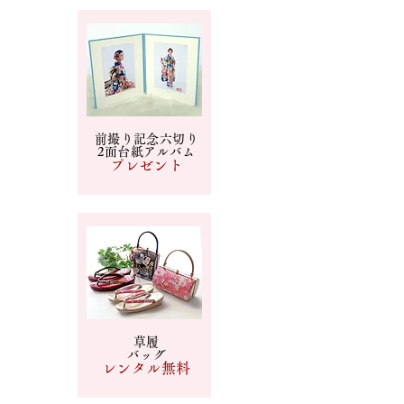
前撮り記念六切り
2面台紙アルバム
​プレゼント
草履
バッグ
​レンタル無料