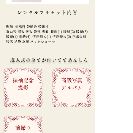
レンタルフルセット内容
振袖 長襦袢 帯締め 帯揚げ
重ね衿 前板 後板 帯枕 肌着 腰紐(1) 腰紐(2) 腰紐(3)
腰紐(4) 腰紐(5) 伊達締め(1) 伊達締め(2) 三重仮紐
衿芯 足袋 草履 バックショール
成人式の全てが付いててあんしん
振袖記念
高級写真
撮影
アルバム
​
​
前撮り