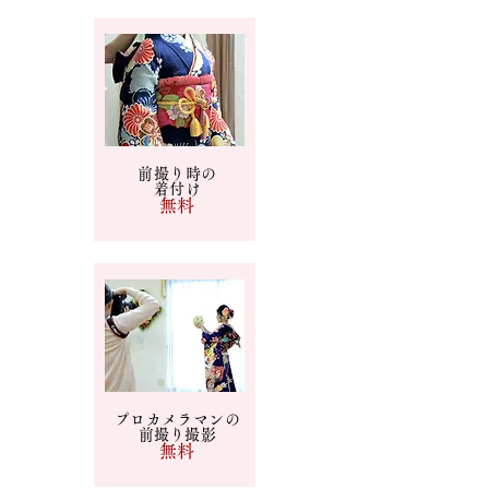
前撮り時の
着付け
​無料
プロカメラマンの
​前撮り撮影
​無料